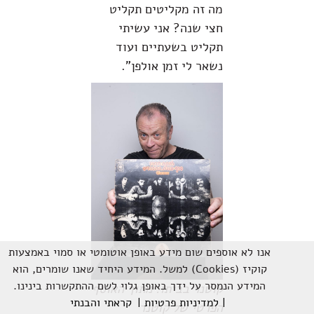
מה זה מקליטים תקליט
חצי שנה? אני עשיתי
תקליט בשעתיים ועוד
נשאר לי זמן אולפן".
אנו לא אוספים שום מידע באופן אוטומטי או סמוי באמצעות
קוקיז (Cookies) למשל. המידע היחיד שאנו שומרים, הוא
המידע הנמסר על ידך באופן גלוי לשם ההתקשרות בינינו.
קוטנר בביתו. מתוך האוסף
| למדיניות פרטיות |
קראתי והבנתי
הפרטי של קוטנר