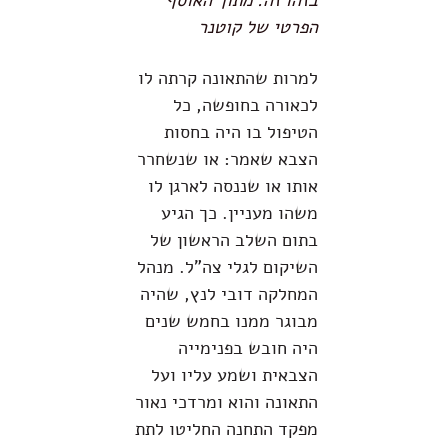
בזהו זה. מתוך האוסף
הפרטי של קוטנר
למרות שהתאונה קרתה לו
לכאורה בחופשה, כל
הטיפול בו היה בחסות
הצבא שאמר: או שנשחרר
אותו או שננסה לארגן לו
משהו מעניין. כך הגיע
בתום השלב הראשון של
השיקום לגלי צה"ל. מנהל
המחלקה דובי לנץ, שהיה
מבוגר ממנו בחמש שנים
היה חובש בפנימייה
הצבאית ושמע עליו ועל
התאונה והוא ומרדכי נאור
מפקד התחנה החליטו לתת