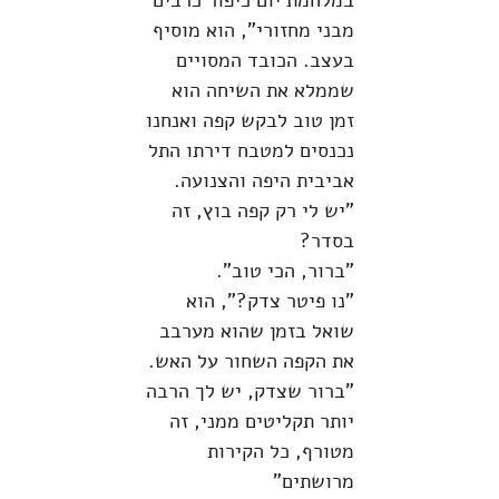
במלחמת יום כיפור כרבים
מבני מחזורי", הוא מוסיף
בעצב. הכובד המסויים
שממלא את השיחה הוא
זמן טוב לבקש קפה ואנחנו
נכנסים למטבח דירתו התל
אביבית היפה והצנועה.
"יש לי רק קפה בוץ, זה
בסדר?
"ברור, הכי טוב".
"נו פיטר צדק?", הוא
שואל בזמן שהוא מערבב
את הקפה השחור על האש.
"ברור שצדק, יש לך הרבה
יותר תקליטים ממני, זה
מטורף, כל הקירות
מרושתים"