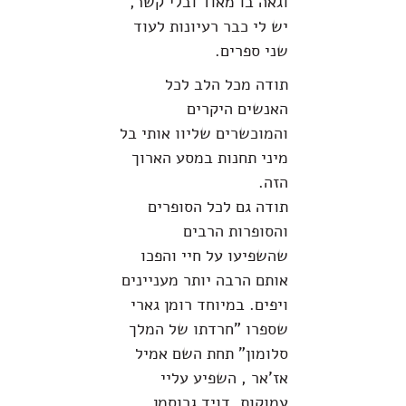
וגאה בו מאוד ובלי קשר,
יש לי כבר רעיונות לעוד
שני ספרים.
תודה מכל הלב לכל
האנשים היקרים
והמוכשרים שליוו אותי בל
מיני תחנות במסע הארוך
הזה.
תודה גם לכל הסופרים
והסופרות הרבים
שהשפיעו על חיי והפכו
אותם הרבה יותר מעניינים
ויפים. במיוחד רומן גארי
שספרו "חרדתו של המלך
סלומון" תחת השם אמיל
אז'אר , השפיע עליי
עמוקות, דויד גרוסמן,