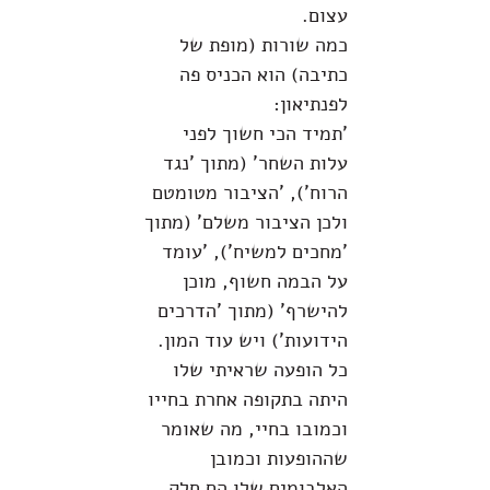
עצום.
כמה שורות (מופת של
כתיבה) הוא הכניס פה
לפנתיאון:
'תמיד הכי חשוך לפני
עלות השחר' (מתוך 'נגד
הרוח'), 'הציבור מטומטם
ולכן הציבור משלם' (מתוך
'מחכים למשיח'), 'עומד
על הבמה חשוף, מוכן
להישרף' (מתוך 'הדרכים
הידועות') ויש עוד המון.
כל הופעה שראיתי שלו
היתה בתקופה אחרת בחייו
וכמובו בחיי, מה שאומר
שההופעות וכמובן
האלבומים שלו הם חלק