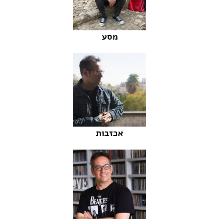
מסע
אכזבות