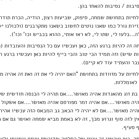
סיבות / נסיבות להאחז בהן.
חיות בתחושת שמחה, סיפוק, שביעות רצון, הודיה, הכרת תודה 
זירת גורל כמו שאנו נוטים לחשוב כשאנו מתקרבנים (ולכולנו י
…בלעו לי, שתו לי, לא ראו אותי, ההוא בכביש וכו' וכו').
 זה להיות ברגע הזה, כאן ועכשיו עם כל הנסיבות והעובדות (
ת שיש) וזה תמיד הכי טוב והכי כייף להיות כאן ועכשיו ברגע ה
ר והעתיד עוד לא קיים).
חיות על מזוודות בתחושת "האם יהיה לי את זה ואת זה אהיה מ
 לאומללות.
 בת זוג מהאגדות אהיה מאושר….אם תהיה לי הכנסה חודשית של
יה מאושר….אם אהיה זמר מפורסם אהיה מאושר….אם אשקול 
אהיה מאושר….אם לא יהיה לי הכאב גב המבאס הזה עכשיו אהיה
ן לזה סוף וגרוע מכך, זה לא באמת מביא שמחה ואושר גם אם 
 סעיף.
, כאן ועכשיו זה עניין של החלטה שדורשת אימון יומיומי ולא 