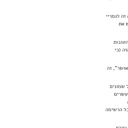
זה לגמריי
ש את
הטובות
זה (כי
אושר", זה
 שמונים
עשרים
כל הרשימה
גזירת