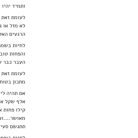
ותמיד יהיו 
לעומת זאת ל
לא מזל או ג
הרגעים האלה
לחיות בשמחה
והפחות טובו
העבר כבר עב
לעומת זאת ל
מתכון בטוח
אם תהיה לי
אלף שקל אה
קילו פחות 
מאושר….ואי
תתגשם סעיף
לחיות בשמחה