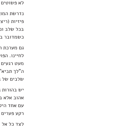
לא פשוטים 
נדרשת המון 
פיזיות (ריצ
בכל שלב וכל
כשמדובר בת
גם מערכת הי
לחיינו. הפו
מעט רגעים 
ה"לך תביא" 
שלבים של גי
יש בהורות ג
אהוב אלא בע
עם אחד הילד
רקע פערים ב
לצד כל אל 