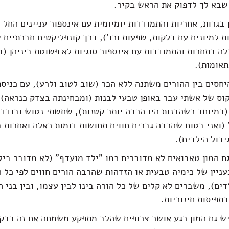
שבא לך לדפוק את הראש בקיר.
בגרות, אחריות והתמודדות יומיומית עם אינספור עניינים החל 
ות למיונים עם דלקות, שפעות וכו'), דרך קונפליקטים חברתיים 
ה בתחרות והתמודדות עם אינספור סוגיות לא פשוטת ביניהן (ב
אומות).
חסים בין ההורים משתנה ללא הכר (שוב לטוב ולרע), עם כניסת
קוס של אשתי עבר באופן טבעי לבנות (ומבחינתה בצדק כנראה) ו
(במיוחד כשהבנות היו הרבה יותר קטנות), שחשתי נטוש ובודד,
(ואני בטוח שהרבה גברים חווים תחושות דומות כאלה ואחרות ב
דול הילדים).
ם המון טאבואים לא מדוברים כמו "ילד מועדף" (לא מדובר ביל
ניין של כימיה טבעית או הזדהות שהרבה הורים חווים לפי כל 
ים), משברים לא קלים של כל הורה בינו לבין עצמו, ובין בני ה
תפיסות חינוכיות.
יש גם המון רגע אושר צרופים שהלב מתפקע משמחה אם זה בבק