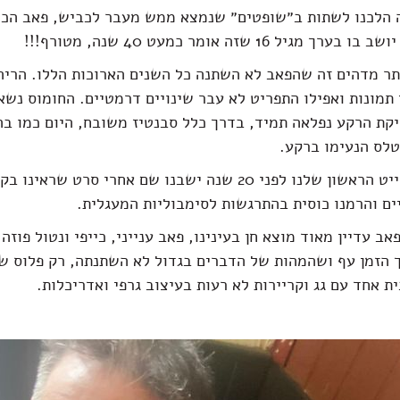
 הלכנו לשתות ב״שופטים״ שנמצא ממש מעבר לכביש, פאב הכי
 מגיל 16 שזה אומר כמעט 40 שנה, מטורף!!!
תר מדהים זה שהפאב לא השתנה כל השנים הארוכות הללו. הריה
 תמונות ואפילו התפריט לא עבר שינויים דרמטיים. החומוס נשא
יקת הרקע נפלאה תמיד, בדרך כלל סבנטיז משובח, היום כמו ב
טלס הנעימו ברקע.
נזכרנו שבדייט הראשון שלנו לפני 20 שנה ישבנו שם אחרי סרט שראי
ים והרמנו כוסית בהתרגשות לסימבוליות המעגלית.
ב עדיין מאוד מוצא חן בעינינו, פאב ענייני, כייפי ונטול פוזה 
 הזמן עף ושהמהות של הדברים בגדול לא השתנתה, רק פלוס ש
ת אחד עם גג וקריירות לא רעות בעיצוב גרפי ואדריכלות.