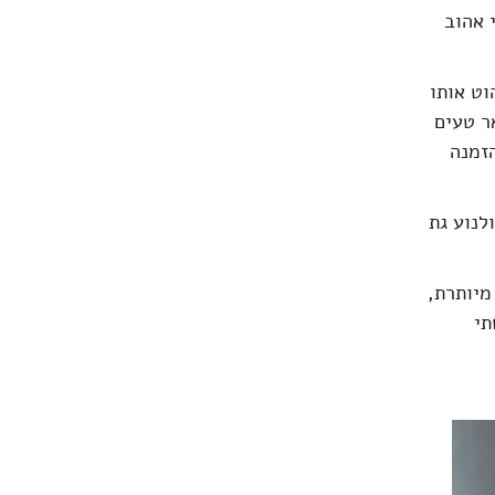
 אהוב
וט אותו
ר טעים
הזמנה
נו בקולנוע גת
מיותרת,
תי